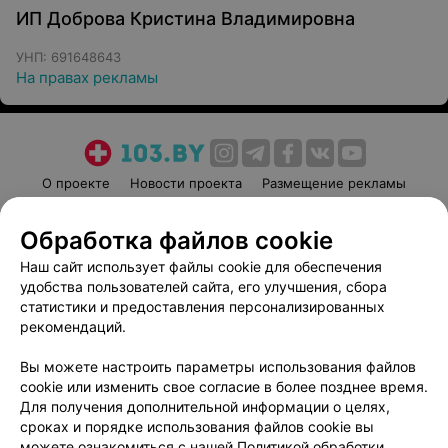
ИП Доброва Кристина Владимировна
УНП: 691648643
На правах рекламы
О проекте
Новости проекта
Размещение рекламы
Медицинский маркетинг
Публичный договор
Обработка файлов cookie
Пользовательское соглашение
Способы оплаты
Наш сайт использует файлы cookie для обеспечения
Вакансии
Партнеры
удобства пользователей сайта, его улучшения, сбора
Написать руководителю 103.by
статистики и предоставления персонализированных
Написать в поддержку
рекомендаций.
Персональные настройки cookie
Вы можете настроить параметры использования файлов
Обработка персональных данных
cookie или изменить свое согласие в более позднее время.
Для получения дополнительной информации о целях,
сроках и порядке использования файлов cookie вы
можете ознакомиться с нашей
Политикой обработки