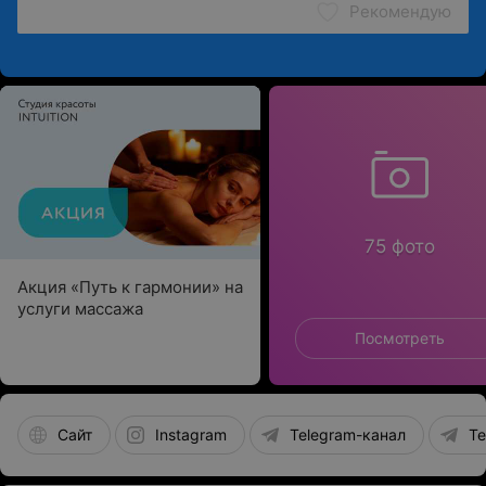
Рекомендую
75 фото
Акция «Путь к гармонии» на
услуги массажа
Посмотреть
Сайт
Instagram
Telegram-канал
Te