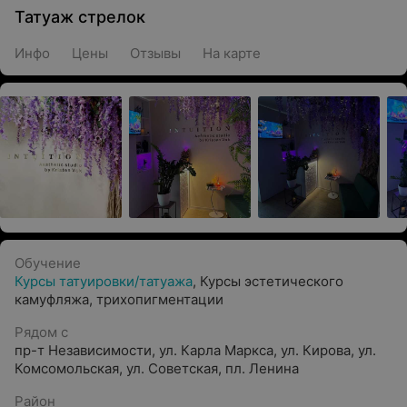
Татуаж стрелок
Инфо
Цены
Отзывы
На карте
Обучение
Курсы татуировки/татуажа
,
Курсы эстетического
камуфляжа, трихопигментации
Рядом с
пр-т Независимости
,
ул. Карла Маркса
,
ул. Кирова
,
ул.
Комсомольская
,
ул. Советская
,
пл. Ленина
Район