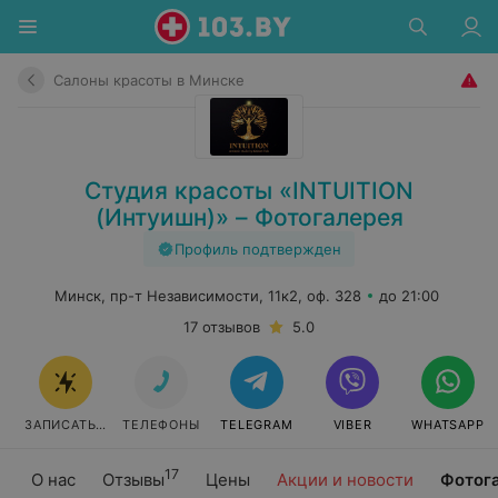
Салоны красоты в Минске
Студия красоты «INTUITION
(Интуишн)» – Фотогалерея
Профиль подтвержден
Минск, пр-т Независимости, 11к2, оф. 328
до 21:00
17 отзывов
5.0
ЗАПИСАТЬСЯ
ТЕЛЕФОНЫ
TELEGRAM
VIBER
WHATSAPP
17
О нас
Отзывы
Цены
Акции и новости
Фотог