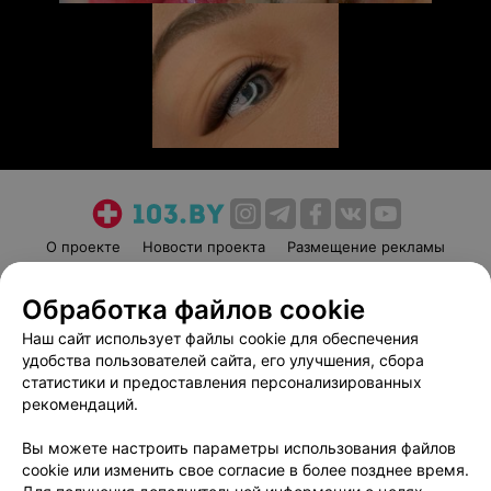
О проекте
Новости проекта
Размещение рекламы
Медицинский маркетинг
Публичный договор
Обработка файлов cookie
Пользовательское соглашение
Способы оплаты
Наш сайт использует файлы cookie для обеспечения
Вакансии
Партнеры
удобства пользователей сайта, его улучшения, сбора
Написать руководителю 103.by
статистики и предоставления персонализированных
Написать в поддержку
рекомендаций.
Персональные настройки cookie
Вы можете настроить параметры использования файлов
Обработка персональных данных
cookie или изменить свое согласие в более позднее время.