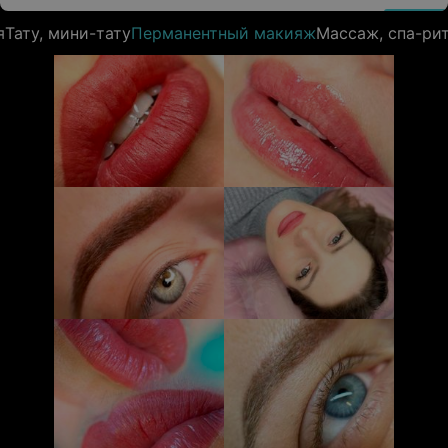
я
Тату, мини-тату
Перманентный макияж
Массаж, спа-ри