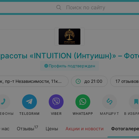
Поиск по сайту
красоты «INTUITION (Интуишн)» – Фот
Профиль подтвержден
, пр-т Независимости, 11к2, оф. 328
до 21:00
17 отзывов
ЛЕФОНЫ
TELEGRAM
VIBER
WHATSAPP
МАРШРУТ
В ИЗБР
17
 нас
Отзывы
Цены
Акции и новости
Фотогалер