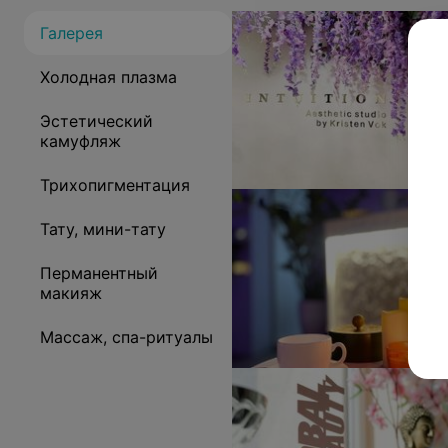
Галерея
Холодная плазма
Эстетический
камуфляж
Трихопигментация
Тату, мини-тату
Перманентный
макияж
Массаж, спа-ритуалы