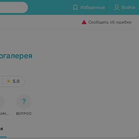
Избранное
Войти
Сообщить об ошибке
огалерея
5.0
АННОЕ
ВОПРОС
ея