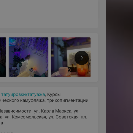
 татуировки/татуажа
,
Курсы
ического камуфляжа, трихопигментации
Независимости
,
ул. Карла Маркса
,
ул.
а
,
ул. Комсомольская
,
ул. Советская
,
пл.
на