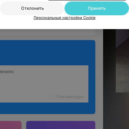
. Надеюсь будем встр...
Отклонить
Принять
сажист
Источник Yclients
Персональные настройки Cookie
ё
Рекомендую