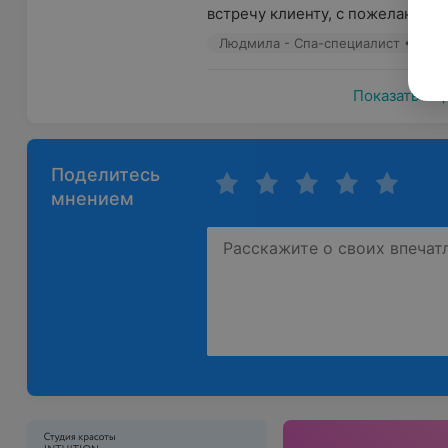
встречу клиенту, с пожеланиями
Людмила - Спа-специалист • Мас
Показать ещ
Поделитесь
мнением