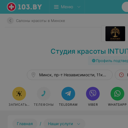
Меню
Салоны красоты в Минске
Студия красоты INTUI
Профиль подтве
Минск, пр-т Независимости, 11к2, оф. 328
ЗАПИСАТЬСЯ
ТЕЛЕФОНЫ
TELEGRAM
VIBER
WHATSAPP
/
Главная
Наши услуги