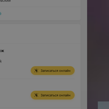
вский
ё
яж
й
Записаться онлайн
Записаться онлайн