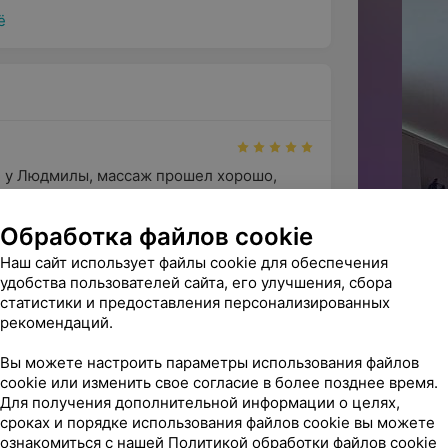
ё
 у Людмилы, массаж прошел хорошо, 
 с акцентом проработала ча...
сажист
Источник Yclients
Обработка файлов cookie
Наш сайт использует файлы cookie для обеспечения
удобства пользователей сайта, его улучшения, сбора
статистики и предоставления персонализированных
елала процедуру жидкой плазмы для 
рекомендаций.
дуры прошли легко и быстро ...
 эстетике тела
Источник Yclients
Вы можете настроить параметры использования файлов
cookie или изменить свое согласие в более позднее время.
Для получения дополнительной информации о целях,
сроках и порядке использования файлов cookie вы можете
и божественные!!! Получил кайф! Идут на 
ознакомиться с нашей
Политикой обработки файлов cookie