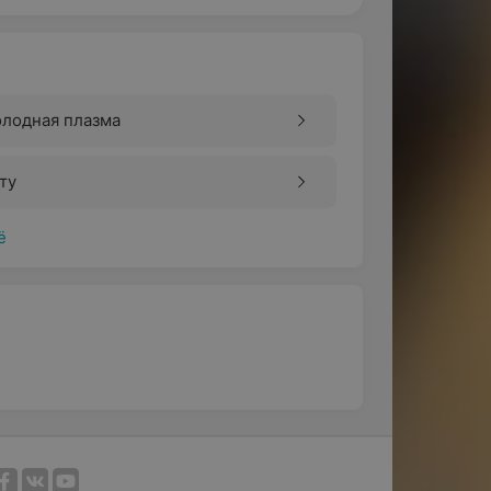
олодная плазма
ту
ё